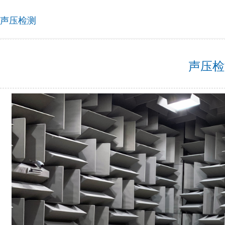
声压检测
声压检