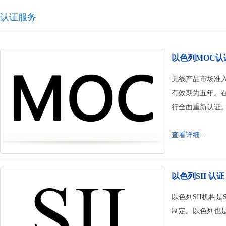
认证服务
以色列MOC认
无线产品市场准入
有效期为五年。
行全面重新认证。
查看详细...
以色列SII 认证
以色列SII机构是Sta
制定。以色列也是