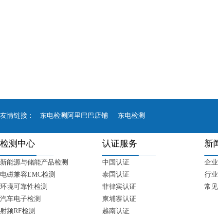
友情链接：
东电检测阿里巴巴店铺
东电检测
检测中心
认证服务
新
新能源与储能产品检测
中国认证
企业
电磁兼容EMC检测
泰国认证
行业
环境可靠性检测
菲律宾认证
常见
汽车电子检测
柬埔寨认证
射频RF检测
越南认证