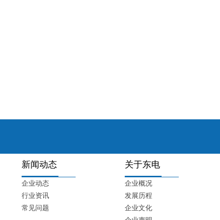
新闻动态
关于东电
企业动态
企业概况
行业资讯
发展历程
常见问题
企业文化