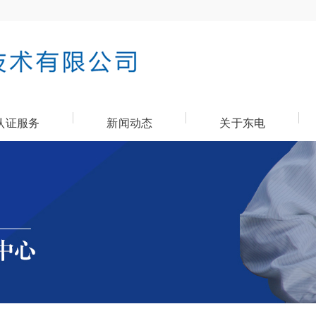
认证服务
新闻动态
关于东电